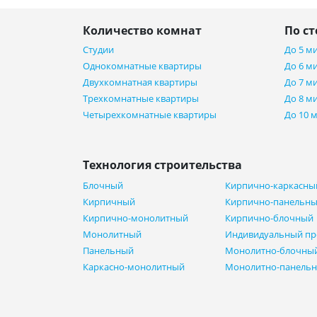
Количество комнат
По с
Студии
До 5 м
Однокомнатные квартиры
До 6 м
Двухкомнатная квартиры
До 7 м
Трехкомнатные квартиры
До 8 м
Четырехкомнатные квартиры
До 10 
Технология строительства
Блочный
Кирпично-каркасны
Кирпичный
Кирпично-панельн
Кирпично-монолитный
Кирпично-блочный
Монолитный
Индивидуальный пр
Панельный
Монолитно-блочны
Каркасно-монолитный
Монолитно-панель