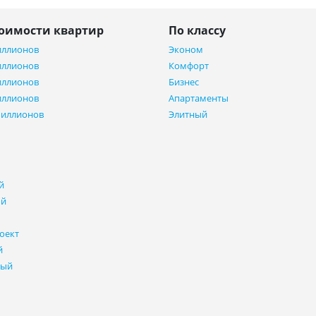
тоимости квартир
По классу
иллионов
Эконом
иллионов
Комфорт
иллионов
Бизнес
иллионов
Апартаменты
миллионов
Элитный
й
ый
оект
й
ный