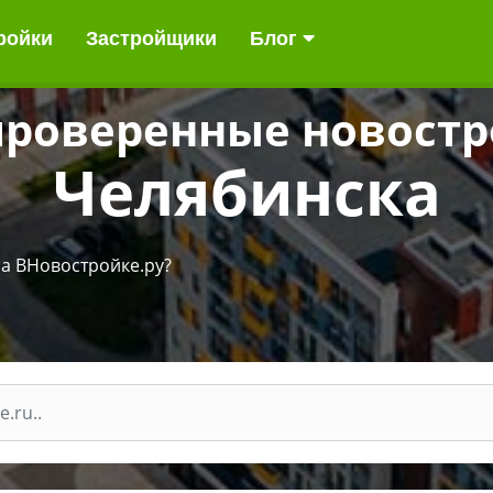
ройки
ройки
Застройщики
Застройщики
Блог
Блог
проверенные новост
Челябинска
а ВНовостройке.ру?