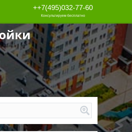
++7(495)032-77-60
++7(495)032-77-60
Консультируем бесплатно
Консультируем бесплатно
ройки