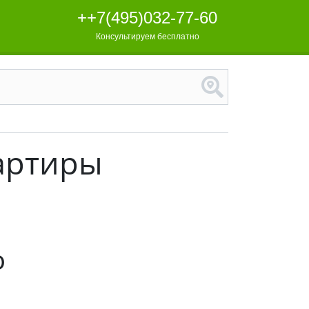
++7(495)032-77-60
Консультируем бесплатно
артиры
о