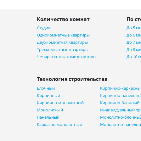
Количество комнат
По с
Студии
До 5 м
Однокомнатные квартиры
До 6 м
Двухкомнатная квартиры
До 7 м
Трехкомнатные квартиры
До 8 м
Четырехкомнатные квартиры
До 10 
Технология строительства
Блочный
Кирпично-каркасны
Кирпичный
Кирпично-панельн
Кирпично-монолитный
Кирпично-блочный
Монолитный
Индивидуальный пр
Панельный
Монолитно-блочны
Каркасно-монолитный
Монолитно-панель