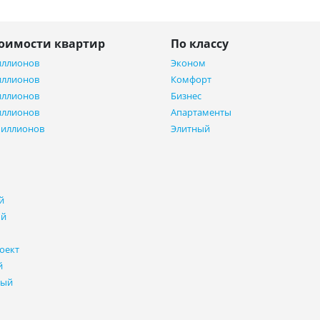
тоимости квартир
По классу
иллионов
Эконом
иллионов
Комфорт
иллионов
Бизнес
иллионов
Апартаменты
миллионов
Элитный
й
ый
оект
й
ный