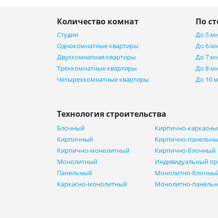
Количество комнат
По с
Студии
До 5 м
Однокомнатные квартиры
До 6 м
Двухкомнатная квартиры
До 7 м
Трехкомнатные квартиры
До 8 м
Четырехкомнатные квартиры
До 10 
Технология строительства
Блочный
Кирпично-каркасны
Кирпичный
Кирпично-панельн
Кирпично-монолитный
Кирпично-блочный
Монолитный
Индивидуальный пр
Панельный
Монолитно-блочны
Каркасно-монолитный
Монолитно-панель