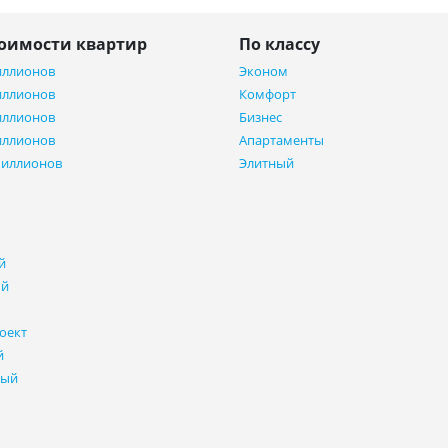
тоимости квартир
По классу
иллионов
Эконом
иллионов
Комфорт
иллионов
Бизнес
иллионов
Апартаменты
миллионов
Элитный
й
ый
оект
й
ный